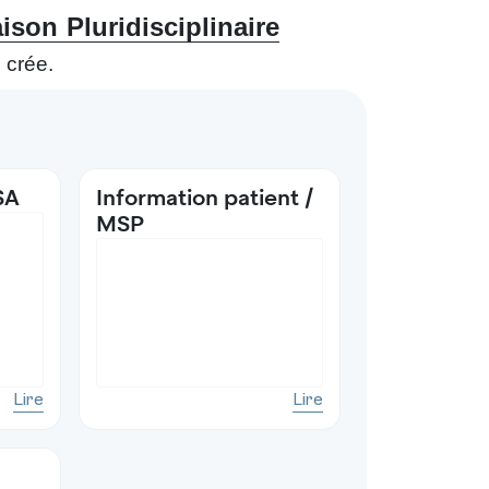
ison Pluridisciplinaire
 crée.
SA
Information patient /
MSP
Lire
Lire