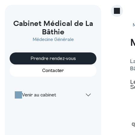
Cabinet Médical de La
M
Bâthie
M
Médecine Générale
Prendre rendez-vous
L
B
Contacter
L
S
Venir au cabinet
q